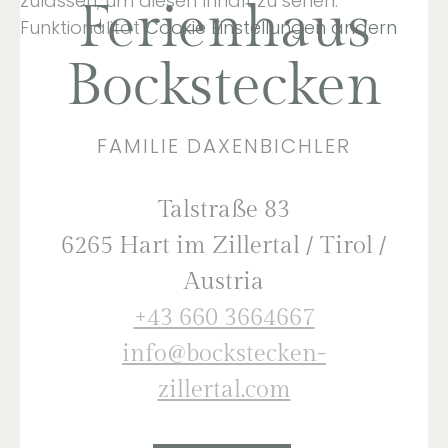
zulassen, um diesen Inhalt zu sehen:
Ferienhaus
Funktionalität
Cookie Einstellungen ändern
Bockstecken
FAMILIE DAXENBICHLER
Talstraße 83
6265 Hart im Zillertal / Tirol /
Austria
+43 660 3664667
info@bockstecken-
zillertal.com