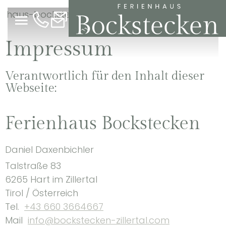
buchen
Na
Menü
E
+43 660 3664667
info@bockstecken-zillertal.com
Impressum
Verantwortlich für den Inhalt dieser
Webseite:
Ferienhaus Bockstecken
Daniel Daxenbichler
Talstraße 83
6265 Hart im Zillertal
Tirol / Österreich
Tel.
+43 660 3664667
Mail
info@bockstecken-zillertal.com